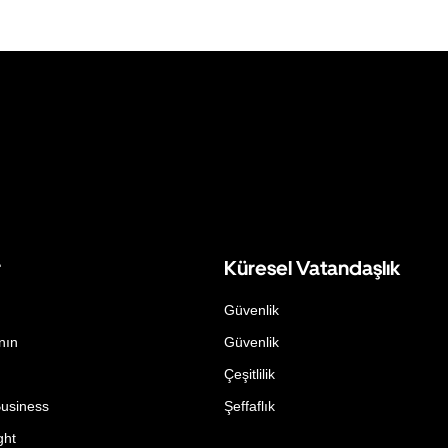
r
Küresel Vatandaşlık
Güvenlik
nın
Güvenlik
Çeşitlilik
Business
Şeffaflık
ght