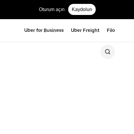
Oturum açın
Kaydolun
Uber for Business
Uber Freight
Filo