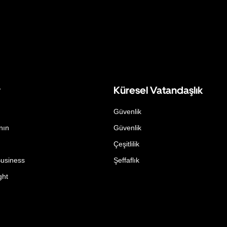
r
Küresel Vatandaşlık
Güvenlik
nın
Güvenlik
Çeşitlilik
Business
Şeffaflık
ght