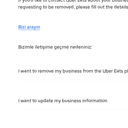
If you'd like to contact Uber Eats about your busine
requesting to be removed, please fill out the detail
Bizi arayın
Bizimle iletişime geçme nedeniniz:
I want to remove my business from the Uber Eats p
I want to update my business information