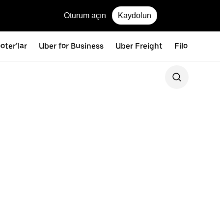
Oturum açın
Kaydolun
oter’lar
Uber for Business
Uber Freight
Filo