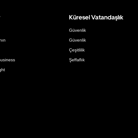
r
Küresel Vatandaşlık
Güvenlik
nın
Güvenlik
Çeşitlilik
Business
Şeffaflık
ght