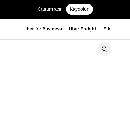
Oturum açın
Kaydolun
Uber for Business
Uber Freight
Filo