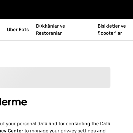
Dükkânlar ve
Bisikletler ve
Uber Eats
Restoranlar
Scooter’lar
önderme
t your personal ‌data and for contacting the ‌Data
acy Center
to manage your privacy settings and