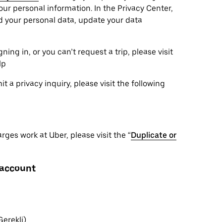
ur personal information. In the Privacy Center,
ad your personal data, update your data
ning in, or you can’t request a trip, please visit
lp
 a privacy inquiry, please visit the following
ges work at Uber, please visit the “
Duplicate or
 account
Gerekli)