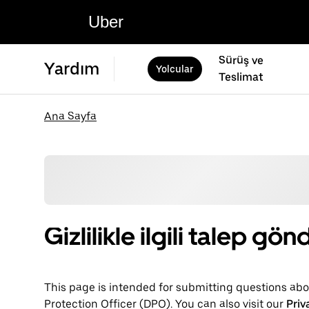
Uber
Sürüş ve
Yardım
Yolcular
Teslimat
Ana Sayfa
Gizlilikle ilgili talep g
This page is intended for submitting questions abou
Protection Officer (​​DPO). You can also visit our
Priv