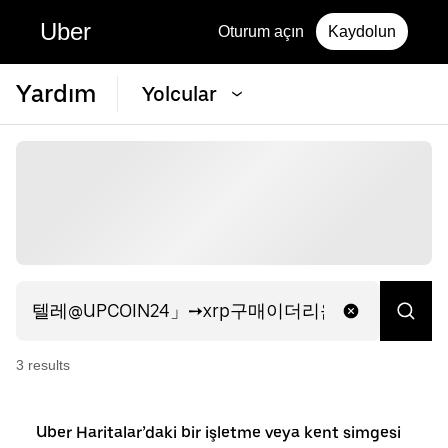
Uber
Oturum açın
Kaydolun
Yardım
Yolcular
3
result
s
Uber Haritalar’daki bir işletme veya kent simgesi