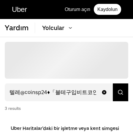
Uber
Oturum açın
Kaydolun
Yardım
Yolcular
3
result
s
Uber Haritalar’daki bir işletme veya kent simgesi