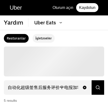
Uber
Oturum açın
Kaydolun
Yardım
Uber Eats
Restoranlar
İşletmeler
5
result
s