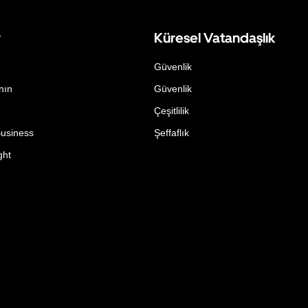
r
Küresel Vatandaşlık
Güvenlik
nın
Güvenlik
Çeşitlilik
Business
Şeffaflık
ght