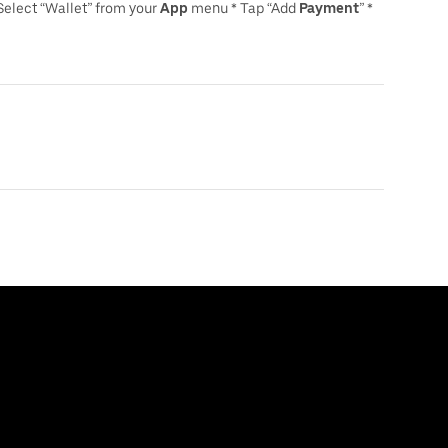
Select “Wallet” from your
App
menu * Tap “Add
Payment
” *