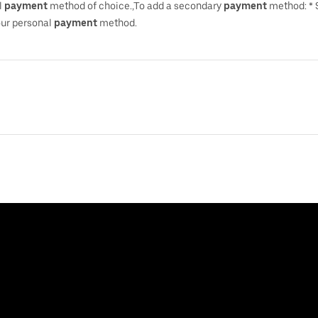
l
payment
method of choice.,To add a secondary
payment
method: * 
your personal
payment
method.