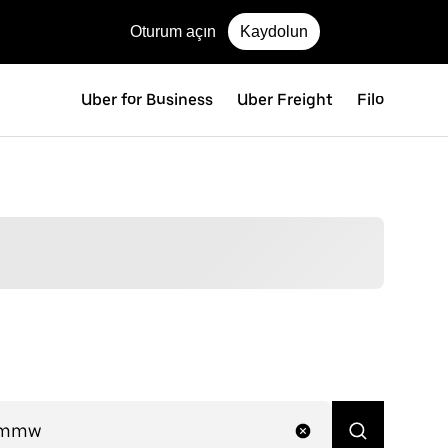
Oturum açın
Kaydolun
Uber for Business
Uber Freight
Filo