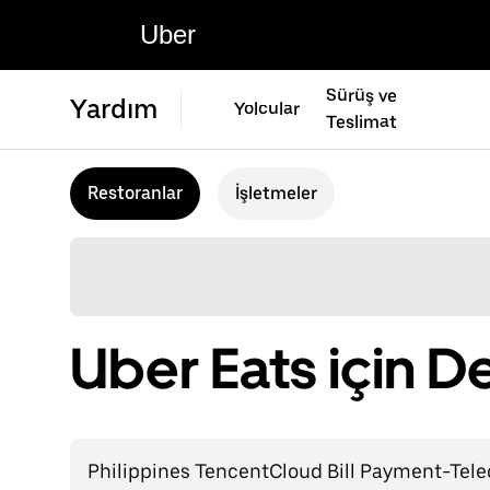
Uber
Sürüş ve
Yardım
Yolcular
Teslimat
Restoranlar
İşletmeler
Uber Eats için D