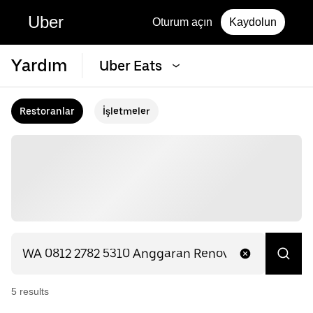
Uber
Oturum açın
Kaydolun
Yardım
Uber Eats
Restoranlar
İşletmeler
5
result
s