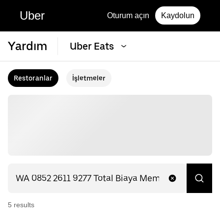
Uber
Oturum açın
Kaydolun
Yardım
Uber Eats
Restoranlar
İşletmeler
5
result
s