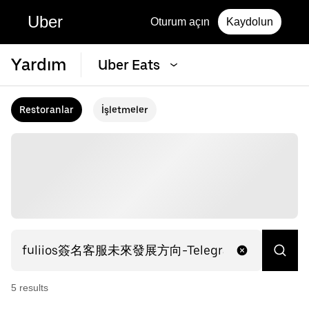
Uber
Oturum açın
Kaydolun
Yardım
Uber Eats
Restoranlar
İşletmeler
5
result
s