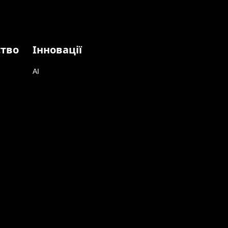
ство
Інновації
AI