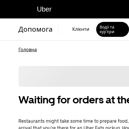
Uber
Водії та
Допомога
Клієнти
кур’єри
Головна
Waiting for orders at th
Restaurants might take some time to prepare food
arrival that you're there for an Uber Eats pickup. 