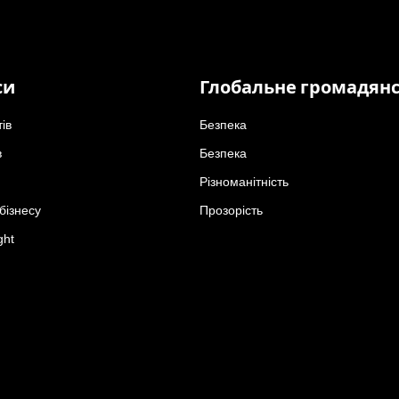
си
Глобальне громадян
тів
Безпека
в
Безпека
Різноманітність
бізнесу
Прозорість
ght