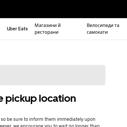
Магазини й
Велосипеди та
Uber Eats
ресторани
самокати
e pickup location
, so be sure to inform them immediately upon
However, we encourage you to wait no longer than