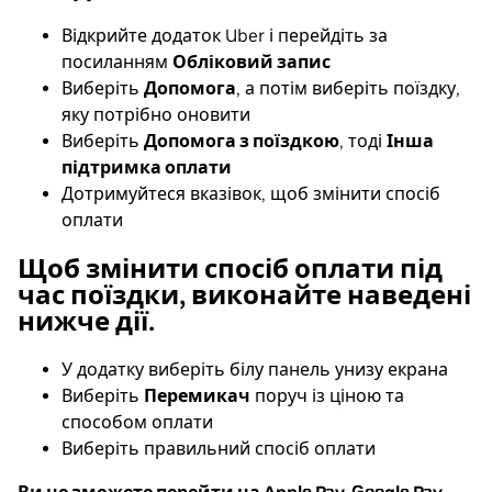
Відкрийте додаток Uber і перейдіть за
посиланням
Обліковий запис
Виберіть
Допомога
, а потім виберіть поїздку,
яку потрібно оновити
Виберіть
Допомога з поїздкою
, тоді
Інша
підтримка оплати
Дотримуйтеся вказівок, щоб змінити спосіб
оплати
Щоб змінити спосіб оплати під
час поїздки, виконайте наведені
нижче дії.
У додатку виберіть білу панель унизу екрана
Виберіть
Перемикач
поруч із ціною та
способом оплати
Виберіть правильний спосіб оплати