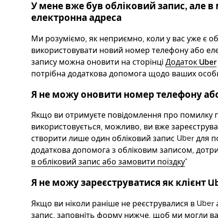
У мене вже був обліковий запис, але 
електронна адреса
Ми розуміємо, як неприємно, коли у вас уже є о
використовувати новий номер телефону або еле
запису можна оновити на сторінці
Додаток Uber
потрібна додаткова допомога щодо ваших особи
Я не можу оновити номер телефону аб
Якщо ви отримуєте повідомлення про помилку 
використовується, можливо, ви вже зареєструва
створити лише один обліковий запис Uber для пої
додаткова допомога з обліковим записом, дотриму
в обліковий запис або замовити поїздку
"
Я не можу зареєструватися як клієнт U
Якщо ви ніколи раніше не реєструвалися в Uber 
запис, заповніть форму нижче, щоб ми могли в