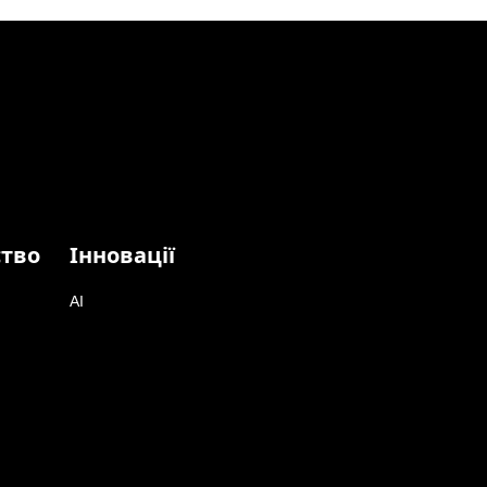
ство
Інновації
AI