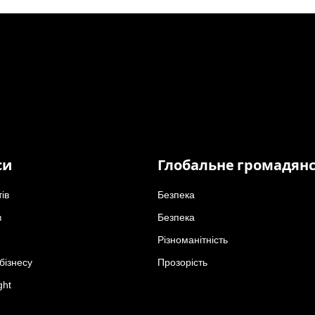
си
Глобальне громадян
тів
Безпека
в
Безпека
Різноманітність
бізнесу
Прозорість
ght