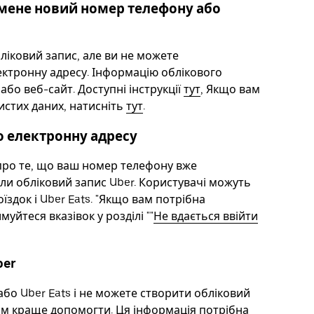
в мене новий номер телефону або
бліковий запис, але ви не можете
ктронну адресу. Інформацію облікового
або веб-сайт. Доступні інструкції
тут
, Якщо вам
стих даних, натисніть
тут
.
о електронну адресу
про те, що ваш номер телефону вже
ли обліковий запис Uber. Користувачі можуть
здок і Uber Eats. "Якщо вам потрібна
йтеся вказівок у розділі ""
Не вдається ввійти
ber
або Uber Eats і не можете створити обліковий
ам краще допомогти. Ця інформація потрібна