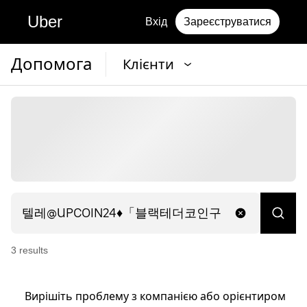
Uber
Вхід
Зареєструватися
Допомога
Клієнти
3
result
s
Вирішіть проблему з компанією або орієнтиром