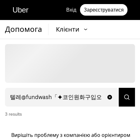
Uber
Вхід
Зареєструватися
Допомога
Клієнти
3
result
s
Вирішіть проблему з компанією або орієнтиром