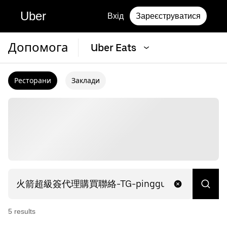
Uber
Вхід
Зареєструватися
Допомога
Uber Eats
Ресторани
Заклади
5
result
s