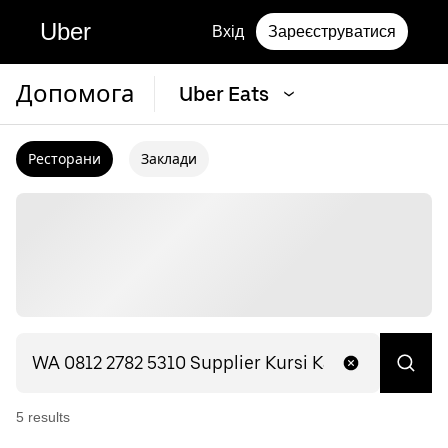
Uber
Вхід
Зареєструватися
Допомога
Uber Eats
Ресторани
Заклади
5
result
s