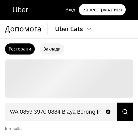
Uber
Вхід
Зареєструватися
Допомога
Uber Eats
Ресторани
Заклади
5
result
s