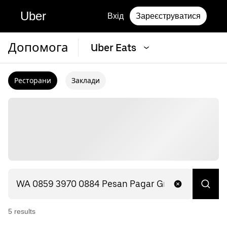
Uber
Вхід
Зареєструватися
Допомога
Uber Eats
Ресторани
Заклади
5
result
s