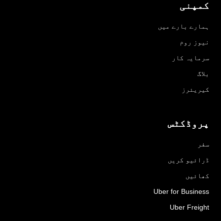
کمپنی
ہمارے بارے میں
نیوز روم
سرمایہ کار
بلاگ
کیریئرز
پروڈکٹس
سفر
ڈرائیو کریں
کھائیں
Uber for Business
Uber Freight