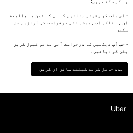
یہ کر سکتے ہیں:
- اس بات کو یقینی بنائیں کہ آپ کے فون پر والیوم
آن ہے تاکہ آپ ہمیشہ نئی درخواست کی آوازیں سن
سکیں
- جب آپ دیکھیں کہ درخواست آتی ہے تو قبول کریں
بٹن کو دبائیں۔
مدد حاصل کرنے کیلئے سائن ان کریں
Uber