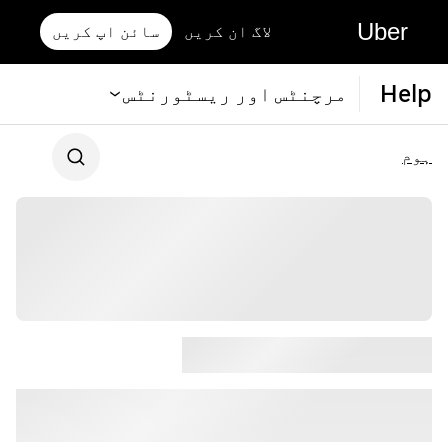
Uber
لاگ ان کریں
سائن اپ کریں
Help
مرچنٹس اور ریسٹورنٹس
ہوم