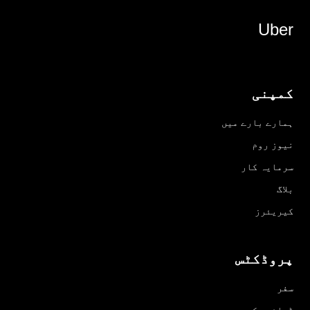
Uber
کمپنی
ہمارے بارے میں
نیوز روم
سرمایہ کار
بلاگ
کیریئرز
پروڈکٹس
سفر
ڈرائیو کریں