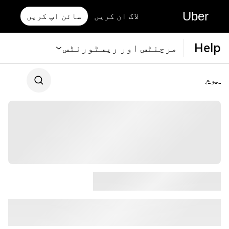
Uber
لاگ ان کریں
سائن اپ کریں
Help
مرچنٹس اور ریسٹورنٹس
ہوم