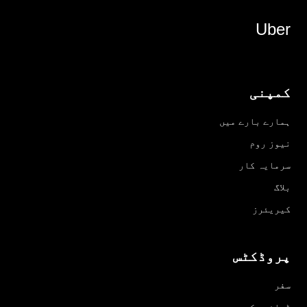
Uber
کمپنی
ہمارے بارے میں
نیوز روم
سرمایہ کار
بلاگ
کیریئرز
پروڈکٹس
سفر
ڈرائیو کریں