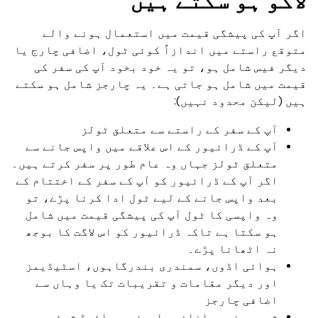
لاگو ہو سکتے ہیں
اگر آپ کی پیشگی قیمت میں استعمال ہونے والے
متوقع راستے میں اندازاً کوئی ٹول، اضافی چارج یا
دیگر فیس شامل ہو، تو یہ خود بخود آپ کی سفر کی
قیمت میں شامل ہو جاتی ہے۔ یہ چارجز شامل ہو سکتے
ہیں (لیکن محدود نہیں):
آپ کے سفر کے راستے سے متعلق ٹولز
آپ کے ڈرائیور کے اس علاقے میں واپس جانے سے
متعلق ٹولز جہاں وہ عام طور پر سفر کرتے ہیں۔
اگر آپ کے ڈرائیور کو آپ کے سفر کے اختتام کے
بعد واپس جانے کے لیے ٹول ادا کرنا پڑے، تو
وہ واپسی کا ٹول آپ کی پیشگی قیمت میں شامل
ہو سکتا ہے تاکہ ڈرائیور کو اس لاگت کا بوجھ
نہ اٹھانا پڑے۔
ہوائی اڈوں، سمندری بندرگاہوں، اسٹیڈیمز
اور دیگر مقامات و تقریبات تک یا وہاں سے
اضافی چارجز
شہری مخصوص اضافی چارجز جو رائیڈ شیئر