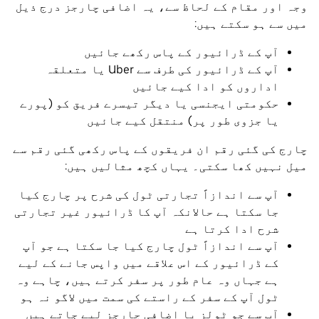
وجہ اور مقام کے لحاظ سے، یہ اضافی چارجز درج ذیل
میں سے ہو سکتے ہیں:
آپ کے ڈرائیور کے پاس رکھے جائیں
آپ کے ڈرائیور کی طرف سے Uber یا متعلقہ
اداروں کو ادا کیے جائیں
حکومتی ایجنسی یا دیگر تیسرے فریق کو (پورے
یا جزوی طور پر) منتقل کیے جائیں
چارج کی گئی رقم ان فریقوں کے پاس رکھی گئی رقم سے
میل نہیں کھا سکتی۔ یہاں کچھ مثالیں ہیں:
آپ سے اندازاً تجارتی ٹول کی شرح پر چارج کیا
جا سکتا ہے حالانکہ آپ کا ڈرائیور غیر تجارتی
شرح ادا کرتا ہے
آپ سے اندازاً ٹول چارج کیا جا سکتا ہے جو آپ
کے ڈرائیور کے اس علاقے میں واپس جانے کے لیے
ہے جہاں وہ عام طور پر سفر کرتے ہیں، چاہے وہ
ٹول آپ کے سفر کے راستے کی سمت میں لاگو نہ ہو
آپ سے جو ٹولز یا اضافی چارجز لیے جاتے ہیں