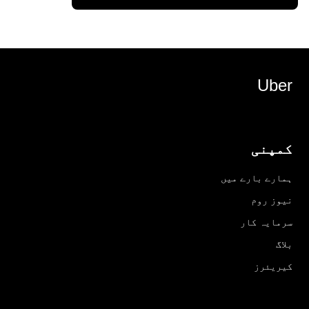
Uber
کمپنی
ہمارے بارے میں
نیوز روم
سرمایہ کار
بلاگ
کیریئرز