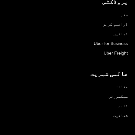
پروڈکٹس
سفر
ڈرائیو کریں
کھائیں
Uber for Business
Uber Freight
عالمی شہریت
حفاظت
سیکیورٹی
تنوع
شفافیت