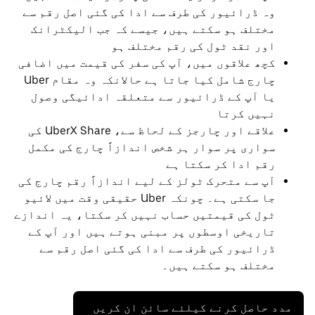
وہ ڈرائیور کی طرف سے ادا کی گئی اصل رقم سے
مختلف ہو سکتے ہیں، جیسے کہ جب الیکٹرانک
اور نقد ٹول کی رقم مختلف ہو
کچھ علاقوں میں، آپ کی سفر کی قیمت میں اضافی
چارج شامل کیا جاتا ہے حالانکہ وہ مقام Uber
یا آپ کے ڈرائیور سے متعلقہ ادائیگی وصول
نہیں کرتا
علاقے اور چارجز کے لحاظ سے، UberX Share کی
سواری پر سوار ہر شخص اندازاً چارج کی مکمل
رقم ادا کر سکتا ہے
آپ سے متحرک ٹولز کے لیے اندازاً رقم چارج کی
جا سکتی ہے۔ چونکہ Uber حقیقی وقت میں لائیو
ٹول کی قیمتیں حساب نہیں کر سکتا، یہ اندازے
تاریخی اوسطوں پر مبنی ہوتے ہیں اور آپ کے
ڈرائیور کی طرف سے ادا کی گئی اصل رقم سے
مختلف ہو سکتے ہیں۔
مدد حاصل کرنے کیلئے سائن ان کریں