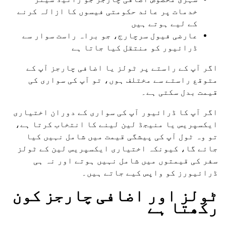
خدمات پر عائد حکومتی فیسوں کا ازالہ کرنے
کے لیے ہوتے ہیں
عارضی فیول سرچارج، جو براہ راست سوار سے
ڈرائیور کو منتقل کیا جاتا ہے
اگر آپ کے راستے پر ٹولز یا اضافی چارجز آپ کے
متوقع راستے سے مختلف ہوں، تو آپ کی سواری کی
قیمت بدل سکتی ہے۔
اگر آپ کا ڈرائیور آپ کی سواری کے دوران اختیاری
ایکسپریس یا منیجڈ لین لینے کا انتخاب کرتا ہے،
تو وہ ٹول آپ کی پیشگی قیمت میں شامل نہیں کیا
جائے گا، کیونکہ اختیاری ایکسپریس لین کے ٹولز
سفر کی قیمتوں میں شامل نہیں ہوتے اور نہ ہی
ڈرائیورز کو واپس کیے جاتے ہیں۔
ٹولز اور اضافی چارجز کون
رکھتا ہے