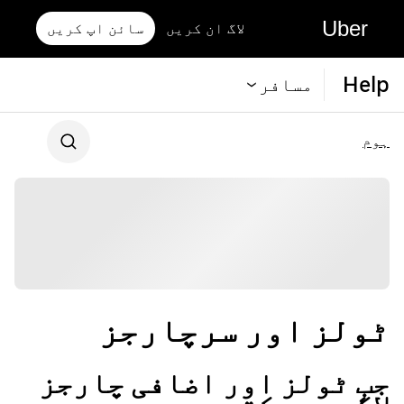
Uber
لاگ ان کریں
سائن اپ کریں
Help
مسافر
ہوم
ٹولز اور سرچارجز
جب ٹولز اور اضافی چارجز