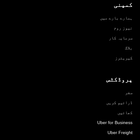
کمپنی
ہمارے بارے میں
نیوز روم
سرمایہ کار
بلاگ
کیریئرز
پروڈکٹس
سفر
ڈرائیو کریں
کھائیں
Uber for Business
Uber Freight