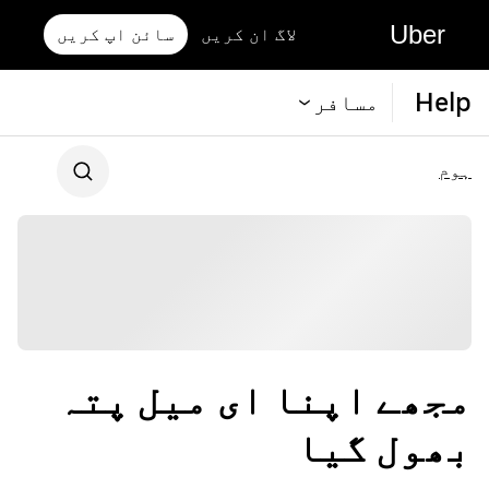
Uber
لاگ ان کریں
سائن اپ کریں
Help
مسافر
ہوم
مجھے اپنا ای میل پتہ
بھول گیا