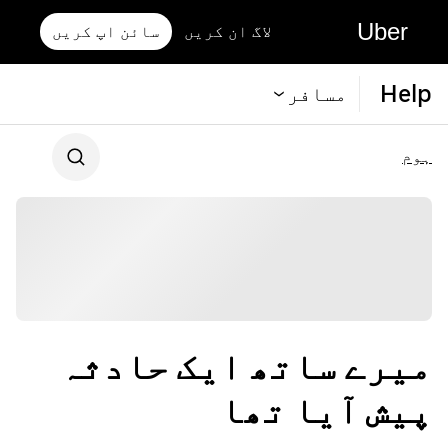
Uber
لاگ ان کریں
سائن اپ کریں
Help
مسافر
ہوم
میرے ساتھ ایک حادثہ
پیش آیا تھا