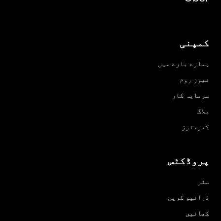
کمپنی
ہمارے بارے میں
نیوز روم
سرمایہ کار
بلاگ
کیریئرز
پروڈکٹس
سفر
ڈرائیو کریں
کھائیں