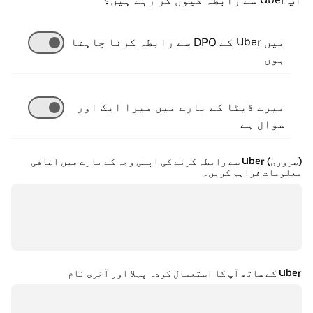
آپ Uber سے رابطہ کیوں کر رہے ہیں؟
میں Uber کے DPO سے رابطہ کرنا چاہتا
ہوں
میرے ڈیٹا کے بارے میں میرا ایک اور
سوال ہے
(ضروری) Uber سے رابطہ کرنے کی اپنی وجہ کے بارے میں اضافی
معلومات فراہم کریں۔
Uber کے ساتھ آپ کا استعمال کردہ پہلا اور آخری نام