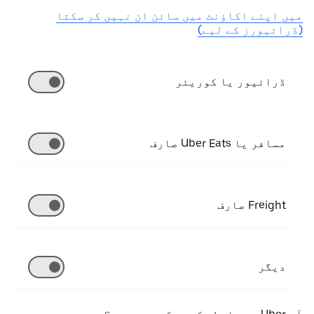
میں اپنے اکاؤنٹ میں سائن ان نہیں کر سکتا
(ڈرائیورز کے لیے)
ڈرائیور یا کوریئر
مسافر یا Uber Eats صارف
Freight صارف
دیگر