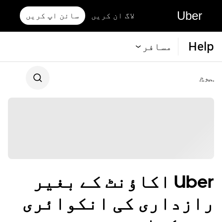
Uber
لاگ ان کریں
سائن اپ کریں
Help
مسافر
ہوم
Uber اکاؤنٹ کے بغیر
رازداری کی انکوائری