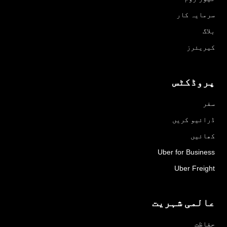
سرمایہ کار
بلاگ
کیریئرز
پروڈکٹس
سفر
ڈرائیو کریں
کھائیں
Uber for Business
Uber Freight
عالمی شہریت
حفاظت