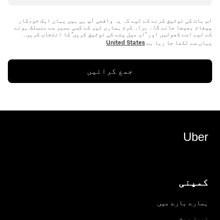
اس بات کی توثیق کرنے کے لیے کہ یہ واقعی آپ ہی ہیں یہاں ایک خودکار
پیغام بھیجا جائے گا۔ براہ کرم ہماری ٹیم کے کسی ممبر سے منسلک ہونے
یہاں سے لکھا جا رہا ہے
United States
جمع کرائیں
Uber
کمپنی
ہمارے بارے میں
نیوز روم