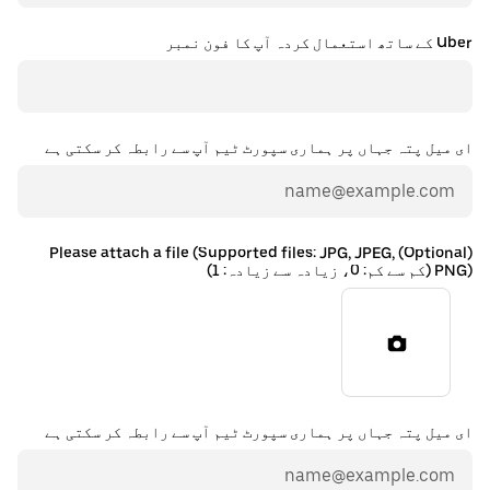
Uber کے ساتھ استعمال کردہ آپ کا فون نمبر
ای میل پتہ جہاں پر ہماری سپورٹ ٹیم آپ سے رابطہ کر سکتی ہے
(Optional) Please attach a file (Supported files: JPG, JPEG,
PNG) (کم سے کم: 0، زیادہ سے زیادہ: 1)
ای میل پتہ جہاں پر ہماری سپورٹ ٹیم آپ سے رابطہ کر سکتی ہے