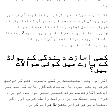
ہے۔
اگر ٹرپ منسوخ کر دیا گیا ہے یا کل قیمت آپ کی ایپ
میں پیشگی قیمت سے مختلف ہے، تو آپ کے ادائیگی کے
طریقے سے اصل اجازت ہولڈ کو کالعدم کر دینا
چاہیے۔
عارضی پابندی کو کلیئر ہونے میں 2 ہفتے تک
لگ سکتے ہیں، اس کا انحصار آپ کے بینک کے
پراسیسنگ کے وقت پر ہے۔
کسی اجازت دہندگی کے ہولڈ
کے بارے میں کوئی سوالات
ہیں؟
اگر آپ اپنے اسٹیٹمنٹ پر کسی مخصوص آئٹم کی توثیق
کرنا چاہتے ہیں، یا اس مدت کے گزر جانے کے بعد بھی
آپ کے اکاؤنٹ سے ہولڈ کلیئر نہیں ہوا ہے، تو براہ
کرم اپنے بینک سے براہ راست رابطہ کریں اور اگر
دستیاب ہو تو ٹرانزیکشن ID فراہم کریں۔