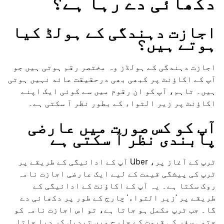
دکھائی دے رہا ہے؟
اجازت دہندگی کے ہولڈ کیا
ہوتے ہیں؟
اجازت دہندگی کے ہولڈز وہ مختصر رقم ہوتی ہیں جو
آپ کے اکاؤنٹ پر کبھی بھی درحقیقت عائد نہیں ہوتی
ہیں۔ تاہم، آپ کو ان رقوم میں سے کوئی ایک اپنے
اکاؤنٹ پر زیر التواء کے بطور نظر آ سکتی ہے۔
آپ کو کس صورت میں عارضی
پابندی نظر آ سکتی ہے
ٹرپ کے آغاز پر، Uber آپ کے ادائیگی کے طریقے پر
ٹرپ کی پیشگی قیمت کے لیے ایک عارضی اجازت نامہ
روک سکتا ہے۔ یہ آپ کے اکاؤنٹ کے ادائیگی کے
طریقے پر 'زیر التواء' چارج کے طور پر دکھائی دے
گا۔ جب ٹرپ مکمل ہو جاتا ہے، تو اس اجازت نامہ کو
حتمی سفر کی قیمت کے چارج میں تبدیل کر دیا جاتا