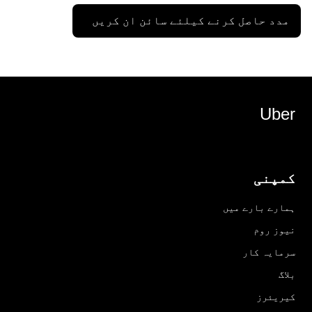
مدد حاصل کرنے کیلئے سائن ان کریں
Uber
کمپنی
ہمارے بارے میں
نیوز روم
سرمایہ کار
بلاگ
کیریئرز