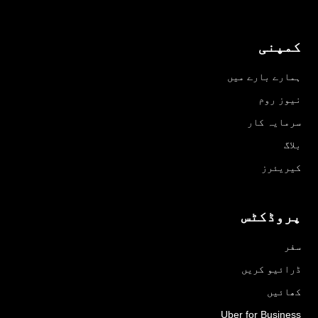
کمپنی
ہمارے بارے میں
نیوز روم
سرمایہ کار
بلاگ
کیریئرز
پروڈکٹس
سفر
ڈرائیو کریں
کھائیں
Uber for Business