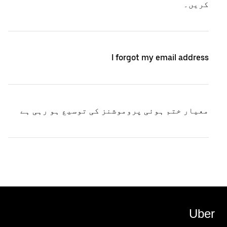
کریں۔
I forgot my email address
معیار ختم ہوئی پروموشنز کی توسیع ہو رہی ہے
Uber