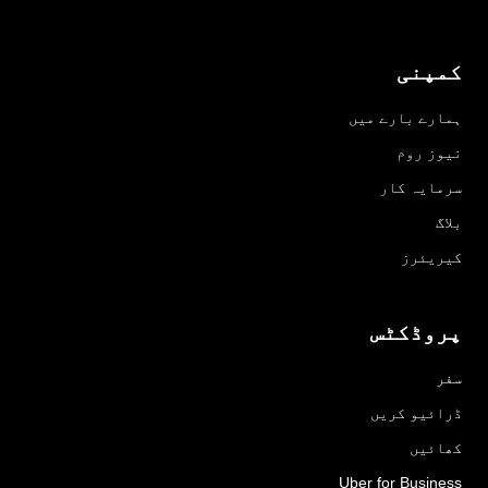
کمپنی
ہمارے بارے میں
نیوز روم
سرمایہ کار
بلاگ
کیریئرز
پروڈکٹس
سفر
ڈرائیو کریں
کھائیں
Uber for Business