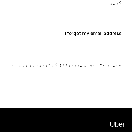
کریں۔
I forgot my email address
معیار ختم ہوئی پروموشنز کی توسیع ہو رہی ہے
Uber