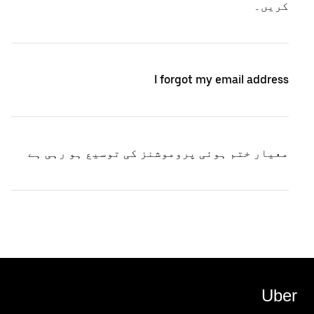
کریں۔
I forgot my email address
معیار ختم ہوئی پروموشنز کی توسیع ہو رہی ہے
Uber