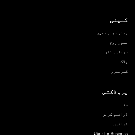
کمپنی
ہمارے بارے میں
نیوز روم
سرمایہ کار
بلاگ
کیریئرز
پروڈکٹس
سفر
ڈرائیو کریں
کھائیں
Uber for Business