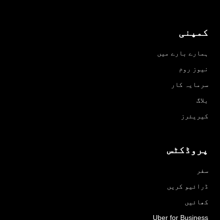
کمپنی
ہمارے بارے میں
نیوز روم
سرمایہ کار
بلاگ
کیریئرز
پروڈکٹس
سفر
ڈرائیو کریں
کھائیں
Uber for Business