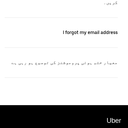
کریں۔
I forgot my email address
معیار ختم ہوئی پروموشنز کی توسیع ہو رہی ہے
Uber