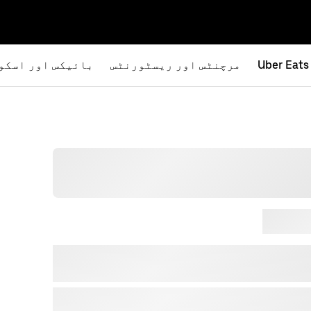
Uber Eats
مرچنٹس اور ریسٹورنٹس
بائیکس اور اسکو