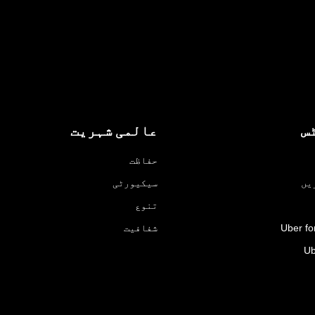
س
عالمی شہریت
حفاظت
یں
سیکیورٹی
تنوع
Uber fo
شفافیت
Ub