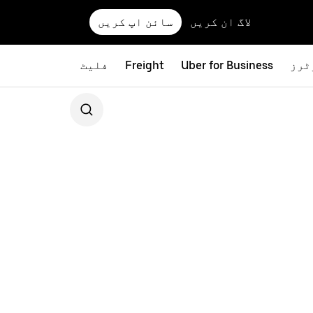
لاگ ان کریں
سائن اپ کریں
ٹرز
Uber for Business
Freight
فلیٹ