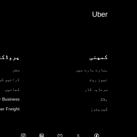
Uber
کمپنی
پروڈکٹ
ہمارے بارے میں
سفر
نیوز روم
ڈرائیو کر
سرمایہ کار
کھائیں
بلاگ
r Business
کیریئرز
er Freight