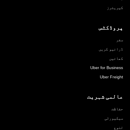
کیریئرز
پروڈکٹس
سفر
ڈرائیو کریں
کھائیں
Uber for Business
Uber Freight
عالمی شہریت
حفاظت
سیکیورٹی
تنوع