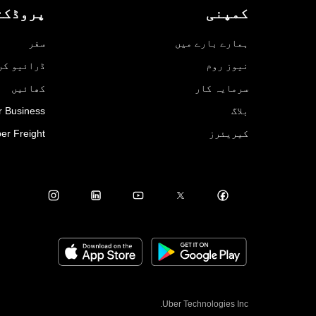
روڈکٹس
کمپنی
سفر
ہمارے بارے میں
ائیو کریں
نیوز روم
کھائیں
سرمایہ کار
r Business
بلاگ
er Freight
کیریئرز
Uber Technologies Inc.