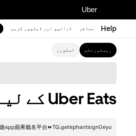
Uber
Help
ڈرائیو اور ڈیلیور کریں
مسافر
اسٹورز
ریسٹورنٹس
Uber Eats کے لیے امدادی وسائل