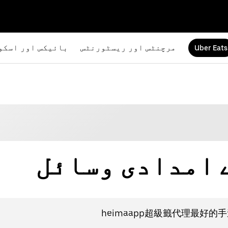
یکس اور اسکوٹرز
مرچنٹس اور ریسٹورنٹس
Uber Eats