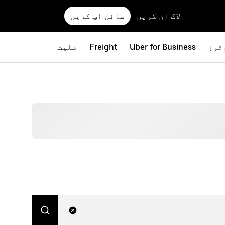
سائن اپ کریں
لاگ ان کریں
فلیٹ
Freight
Uber for Business
بائ