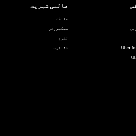
عالمی شہریت
پ
حفاظت
سیکیورٹی
ڈر
تنوع
شفافیت
Uber fo
Ub