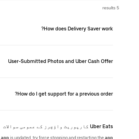
s
result
5
How does Delivery Saver work?
User-Submitted Photos and Uber Cash Offer
How do I get support for a previous order?
Uber Eats کارپوریٹ واؤچرز کے عمومی سوالات
r
app
is updated, try force stopping and restarting the
app