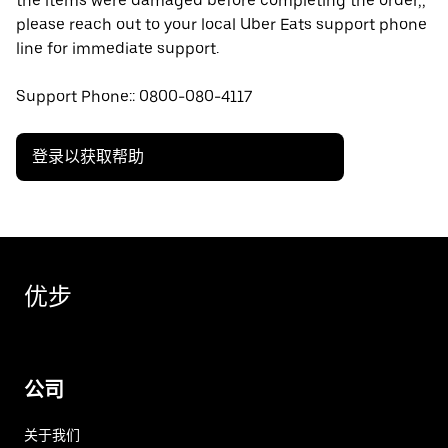
the items were damaged before completing the order,,
please reach out to your local Uber Eats support phone
line for immediate support.
Support Phone:: 0800-080-4117
登录以获取帮助
优步
公司
关于我们