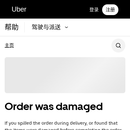
Uber
登录
注册
帮助
驾驶与派送
主页
Order was damaged
If you spilled the order during delivery, or found that