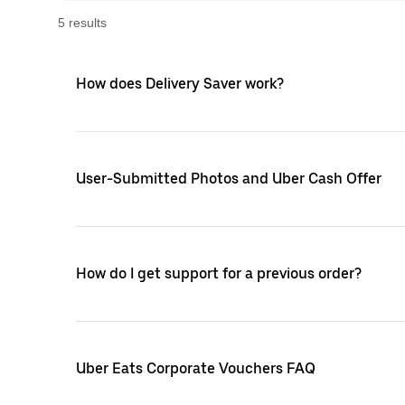
5
result
s
How does Delivery Saver work?
User-Submitted Photos and Uber Cash Offer
How do I get support for a previous order?
Uber Eats Corporate Vouchers FAQ