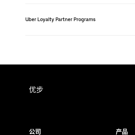
Uber Loyalty Partner Programs
优步
公司
产品