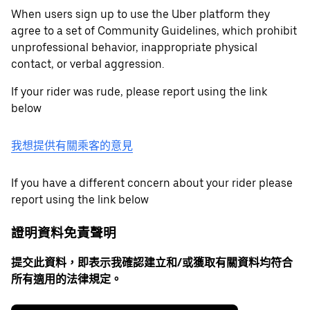
When users sign up to use the Uber platform they
agree to a set of Community Guidelines, which prohibit
unprofessional behavior, inappropriate physical
contact, or verbal aggression.
If your rider was rude, please report using the link
below
我想提供有關乘客的意見
If you have a different concern about your rider please
report using the link below
證明資料免責聲明
提交此資料，即表示我確認建立和/或獲取有關資料均符合
所有適用的法律規定。