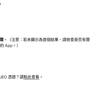
。
。
管理
。（注意：若未顯示為首個結果，請檢查是否有贊
的 App。）
EO 憑證？請
點此查看
。