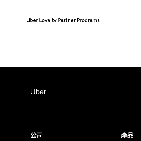
Uber Loyalty Partner Programs
Uber
公司
產品