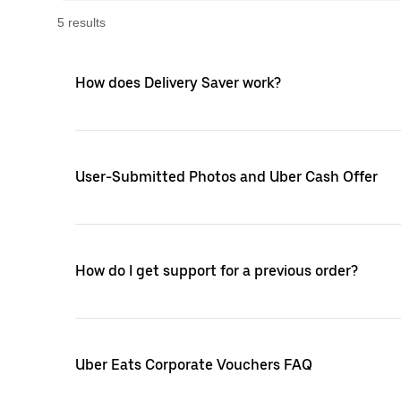
5
result
s
How does Delivery Saver work?
User-Submitted Photos and Uber Cash Offer
How do I get support for a previous order?
Uber Eats Corporate Vouchers FAQ