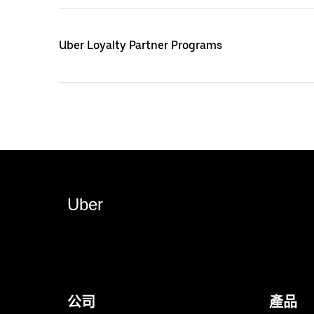
Uber Loyalty Partner Programs
Uber
公司
產品