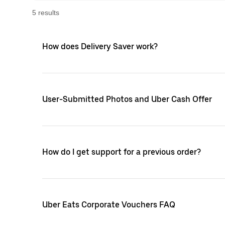
5
result
s
How does Delivery Saver work?
User-Submitted Photos and Uber Cash Offer
How do I get support for a previous order?
Uber Eats Corporate Vouchers FAQ