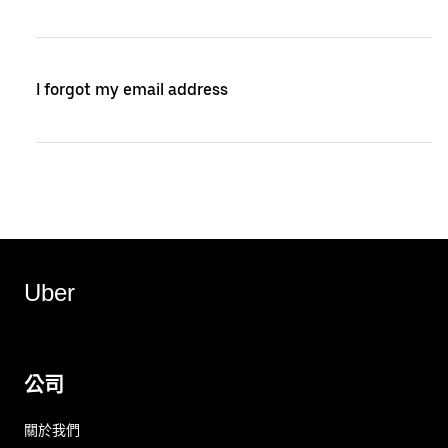
I forgot my email address
Uber
公司
關於我們