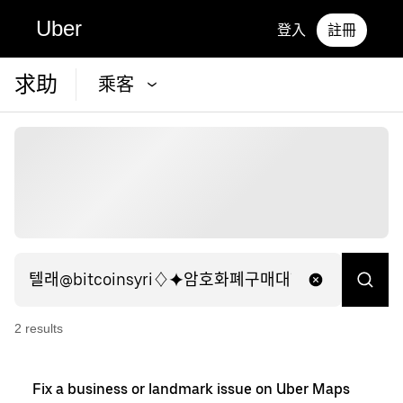
Uber
登入
註冊
求助
乘客
2
result
s
Fix a business or landmark issue on Uber Maps