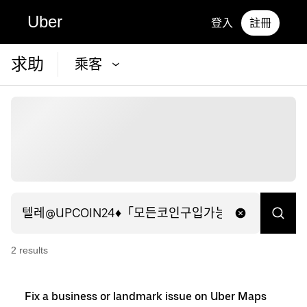
Uber
登入
註冊
求助
乘客
2
result
s
Fix a business or landmark issue on Uber Maps