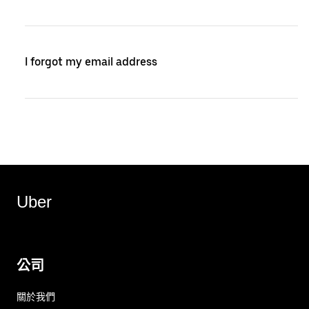
I forgot my email address
Uber
公司
關於我們