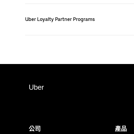
Uber Loyalty Partner Programs
Uber
公司
產品