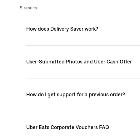
5
result
s
How does Delivery Saver work?
User-Submitted Photos and Uber Cash Offer
How do I get support for a previous order?
Uber Eats Corporate Vouchers FAQ