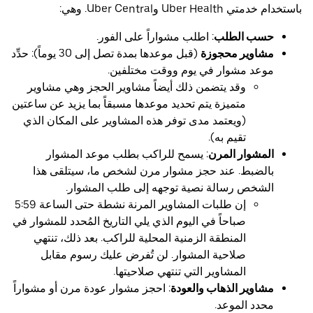
باستخدام خدمتي Uber Health وUber Central. وهي:
حسب الطلب
: اطلب مشواراً على الفور.
مشاوير محجوزة
(قبل موعدها بمدة تصل إلى 30 يوماً): حدِّد
موعد مشوار في يوم ووقت مختلفين.
وقد يتضمن ذلك أيضاً مشاوير الحجز وهي مشاوير
متميزة يتم تحديد موعدها مسبقاً بما يزيد عن ساعتين
(ويعتمد مدى توفر هذه المشاوير على المكان الذي
تقيم به).
المشوار المرن
: يسمح للراكب بطلب موعد المشوار
بالضبط. عند حجز مشوار مرن لشخص ما، سيتلقى هذا
الشخص رسالة نصية توجهه إلى طلب المشوار.
إن طلبات المشاوير المرنة نشطة حتى الساعة 5:59
صباحاً في اليوم الذي يلي التاريخ المُحدد للمشوار في
المنطقة الزمنية المحلية للراكب. بعد ذلك، تنتهي
صلاحية المشوار. لن تُفرض عليك رسوم مقابل
المشاوير التي تنتهي صلاحيتها.
مشاوير الذهاب والعودة
: احجز مشوار عودة مرن أو مشواراً
محدد الموعد.