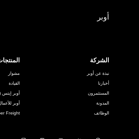
أوبر
الشركة
المنتجا
نبذة عن أوبر
مشوار
أخبارنا
القيادة
المستثمرون
أوبر إيتس (Uber Eats)
المدونة
أوبر للأعمال ( for Business
الوظائف
er Freight