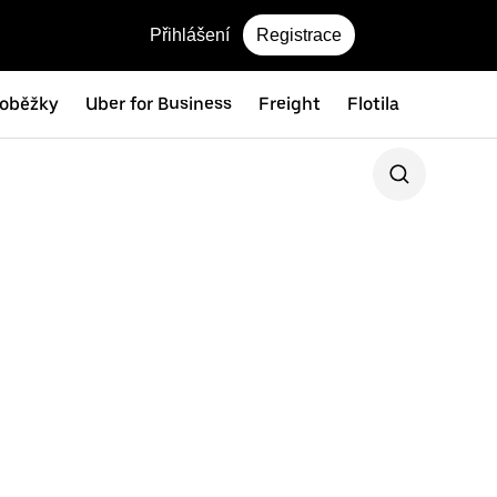
Přihlášení
Registrace
loběžky
Uber for Business
Freight
Flotila