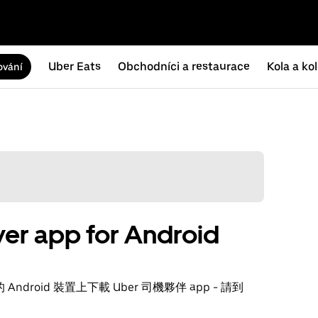
Uber Eats
Obchodníci a restaurace
Kola a ko
ování
er app for Android
ndroid 裝置上下載 Uber 司機夥伴 app - 請到