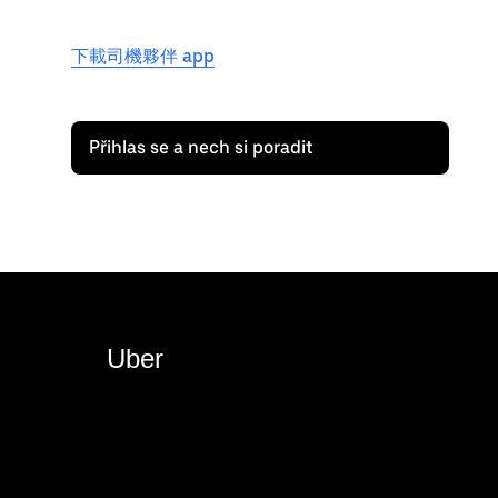
下載司機夥伴 app
Přihlas se a nech si poradit
Uber