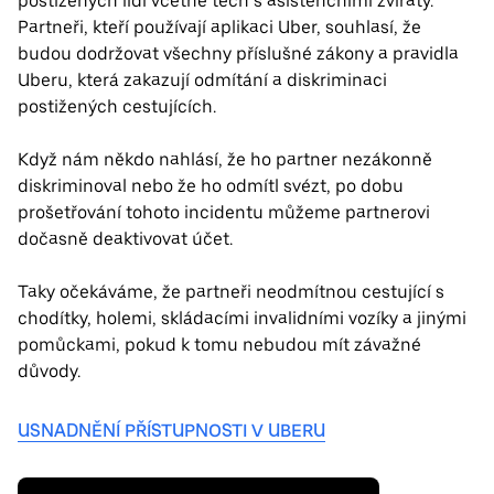
postižených lidí včetně těch s asistenčními zvířaty.
Partneři, kteří používají aplikaci Uber, souhlasí, že
budou dodržovat všechny příslušné zákony a pravidla
Uberu, která zakazují odmítání a diskriminaci
postižených cestujících.
Když nám někdo nahlásí, že ho partner nezákonně
diskriminoval nebo že ho odmítl svézt, po dobu
prošetřování tohoto incidentu můžeme partnerovi
dočasně deaktivovat účet.
Taky očekáváme, že partneři neodmítnou cestující s
chodítky, holemi, skládacími invalidními vozíky a jinými
pomůckami, pokud k tomu nebudou mít závažné
důvody.
USNADNĚNÍ PŘÍSTUPNOSTI V UBERU