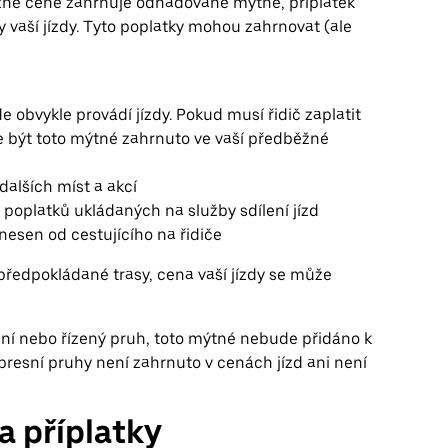
žné ceně zahrnuje odhadované mýtné, příplatek
 vaší jízdy. Tyto poplatky mohou zahrnovat (ale
e obvykle provádí jízdy. Pokud musí řidič zaplatit
že být toto mýtné zahrnuto ve vaší předběžné
 dalších míst a akcí
 poplatků ukládaných na služby sdílení jízd
enesen od cestujícího na řidiče
 předpokládané trasy, cena vaší jízdy se může
resní nebo řízený pruh, toto mýtné nebude přidáno k
presní pruhy není zahrnuto v cenách jízd ani není
a příplatky