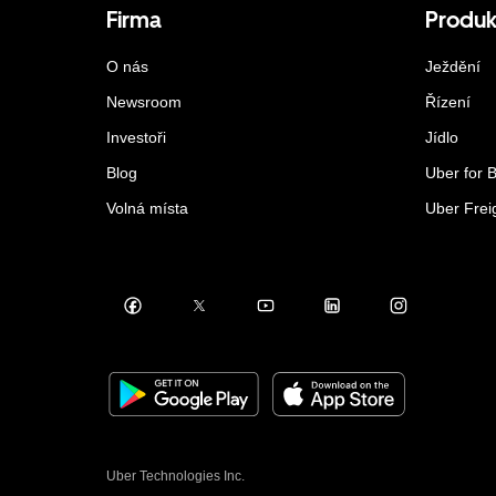
Firma
Produk
O nás
Ježdění
Newsroom
Řízení
Investoři
Jídlo
Blog
Uber for 
Volná místa
Uber Frei
Uber Technologies Inc.