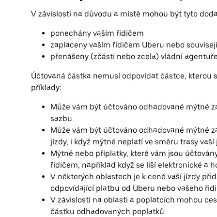
V závislosti na důvodu a místě mohou být tyto dod
ponechány vaším řidičem
zaplaceny vaším řidičem Uberu nebo souvise
přenášeny (zčásti nebo zcela) vládní agentuř
Účtovaná částka nemusí odpovídat částce, kterou s
příklady:
Může vám být účtováno odhadované mýtné za k
sazbu
Může vám být účtováno odhadované mýtné za ná
jízdy, i když mýtné neplatí ve směru trasy vaší 
Mýtné nebo příplatky, které vám jsou účtovány
řidičem, například když se liší elektronické a
V některých oblastech je k ceně vaší jízdy při
odpovídající platbu od Uberu nebo vašeho řid
V závislosti na oblasti a poplatcích mohou ces
částku odhadovaných poplatků