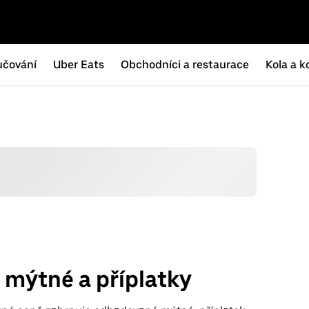
učování
Uber Eats
Obchodníci a restaurace
Kola a k
mýtné a příplatky