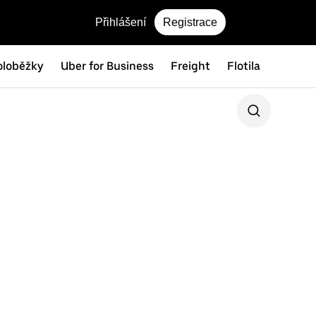
Přihlášení
Registrace
oloběžky
Uber for Business
Freight
Flotila