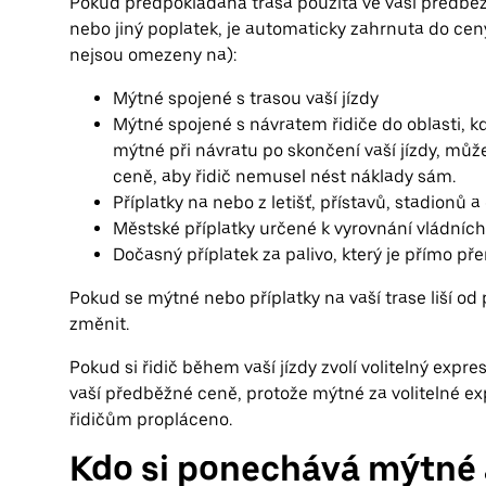
Pokud předpokládaná trasa použitá ve vaší předbě
nebo jiný poplatek, je automaticky zahrnuta do ceny
nejsou omezeny na):
Mýtné spojené s trasou vaší jízdy
Mýtné spojené s návratem řidiče do oblasti, kd
mýtné při návratu po skončení vaší jízdy, mů
ceně, aby řidič nemusel nést náklady sám.
Příplatky na nebo z letišť, přístavů, stadionů a
Městské příplatky určené k vyrovnání vládních
Dočasný příplatek za palivo, který je přímo př
Pokud se mýtné nebo příplatky na vaší trase liší od
změnit.
Pokud si řidič během vaší jízdy zvolí volitelný exp
vaší předběžné ceně, protože mýtné za volitelné ex
řidičům propláceno.
Kdo si ponechává mýtné 