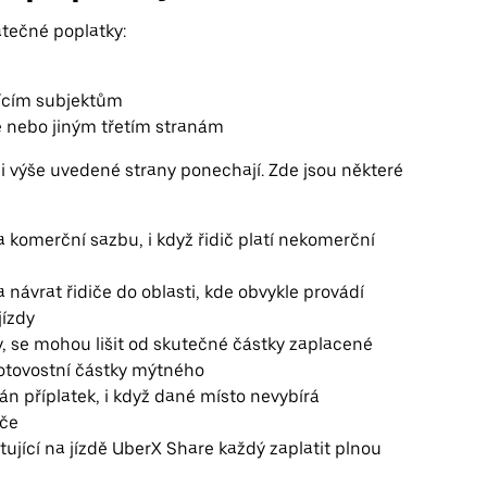
atečné poplatky:
jícím subjektům
e nebo jiným třetím stranám
i výše uvedené strany ponechají. Zde jsou některé
omerční sazbu, i když řidič platí nekomerční
vrat řidiče do oblasti, kde obvykle provádí
jízdy
, se mohou lišit od skutečné částky zaplacené
 hotovostní částky mýtného
dán příplatek, i když dané místo nevybírá
iče
tující na jízdě UberX Share každý zaplatit plnou