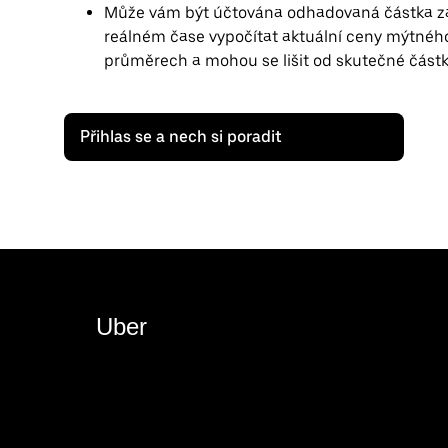
Může vám být účtována odhadovaná částka z
reálném čase vypočítat aktuální ceny mýtného
průměrech a mohou se lišit od skutečné částk
Přihlas se a nech si poradit
Uber