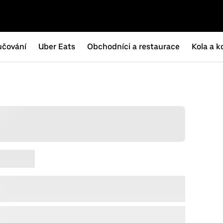
učování
Uber Eats
Obchodníci a restaurace
Kola a k