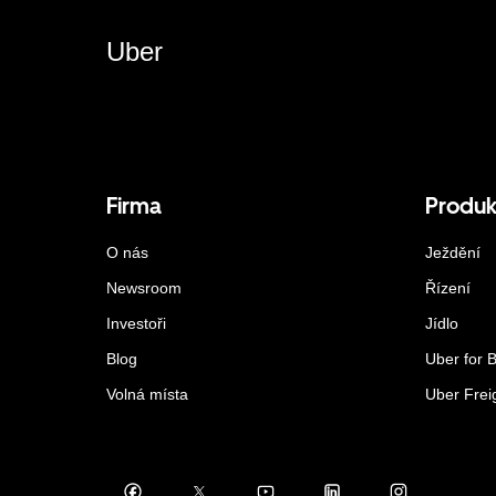
Uber
Firma
Produk
O nás
Ježdění
Newsroom
Řízení
Investoři
Jídlo
Blog
Uber for 
Volná místa
Uber Frei