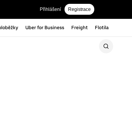
Přihlášení
Registrace
oloběžky
Uber for Business
Freight
Flotila