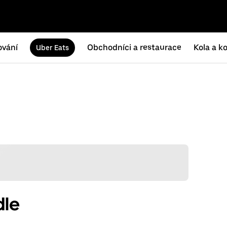
ování
Obchodníci a restaurace
Kola a k
Uber Eats
dle