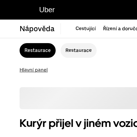
Uber
Nápověda
Cestující
Řízení a doruč
Restaurace
Restaurace
Hlavní panel
Kurýr přijel v jiném vozi